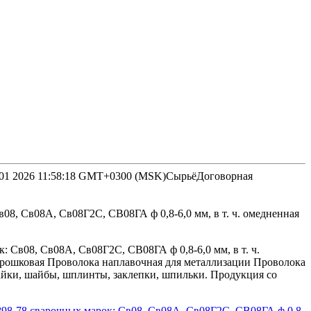
01 2026 11:58:18 GMT+0300 (MSK)
Сырьё
Договорная
8, Св08А, Св08Г2С, СВ08ГА ф 0,8-6,0 мм, в т. ч. омедненная
 Св08, Св08А, Св08Г2С, СВ08ГА ф 0,8-6,0 мм, в т. ч.
орошковая Проволока наплавочная для металлизации Проволока
гайки, шайбы, шплинты, заклепки, шпильки. Продукция со