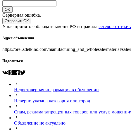
OK
Серверная ошибка.
Отправить
OK
У нас принято соблюдать законы РФ и правила
сетевого этикет
Адрес объявления
https://orel.sdelkino.com/manufacturing_and_wholesale/material/s
Поделиться
Недостоверная информация в объявлении
Неверно указана категория или город
Спам, реклама запрещенных товаров или услуг, мошенни
Объявление не актуально