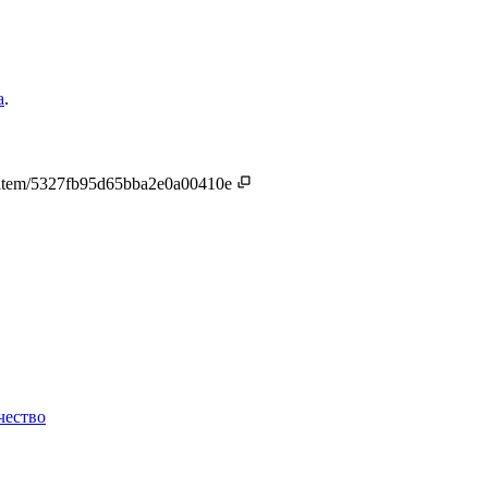
а
.
ale/item/5327fb95d65bba2e0a00410e
чество